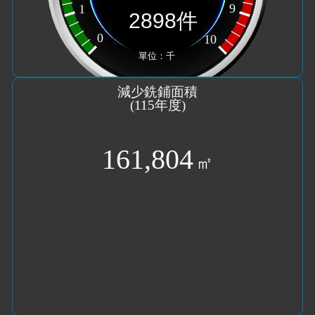
減少銑鋪面積
(
115
年度)
161,804
㎡