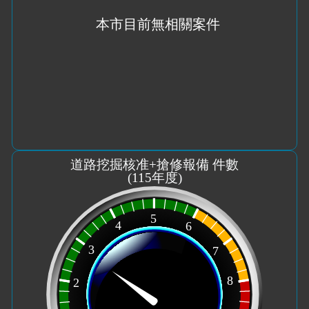
道路挖掘核准+搶修報備 件數
(
115
年度)